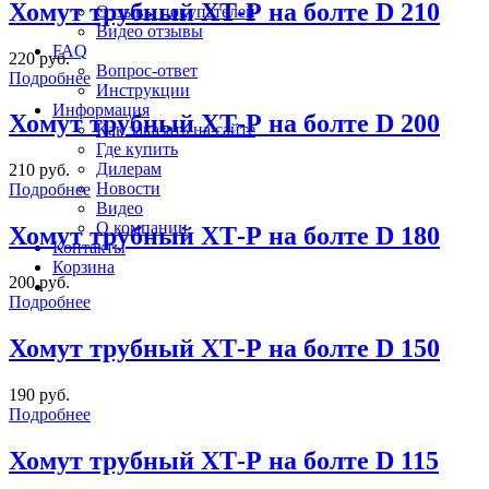
Хомут трубный ХТ-Р на болте D 210
Отзывы покупателей
Видео отзывы
FAQ
220 руб.
Вопрос-ответ
Подробнее
Инструкции
Информация
Хомут трубный ХТ-Р на болте D 200
Как заказать на сайте
Где купить
Дилерам
210 руб.
Новости
Подробнее
Видео
О компании
Хомут трубный ХТ-Р на болте D 180
Контакты
Корзина
200 руб.
Подробнее
Хомут трубный ХТ-Р на болте D 150
190 руб.
Подробнее
Хомут трубный ХТ-Р на болте D 115