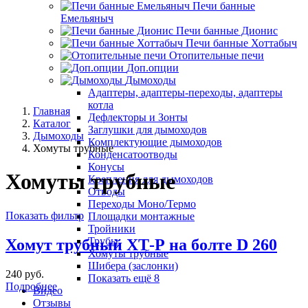
Печи банные
Емельяныч
Печи банные Дионис
Печи банные Хоттабыч
Отопительные печи
Доп.опции
Дымоходы
Адаптеры, адаптеры-переходы, адаптеры
котла
Главная
Дефлекторы и Зонты
Каталог
Заглушки для дымоходов
Дымоходы
Комплектующие дымоходов
Хомуты трубные
Конденсатоотводы
Конусы
Хомуты трубные
Крепления для дымоходов
Отводы
Переходы Моно/Термо
Показать фильтр
Площадки монтажные
Тройники
Трубы
Хомут трубный ХТ-Р на болте D 260
Хомуты трубные
Шибера (заслонки)
240 руб.
Показать ещё 8
Подробнее
Видео
Отзывы